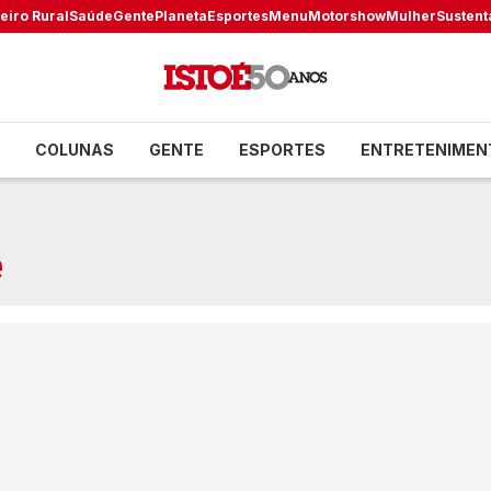
eiro Rural
Saúde
Gente
Planeta
Esportes
Menu
Motorshow
Mulher
Sustent
COLUNAS
GENTE
ESPORTES
ENTRETENIMEN
e