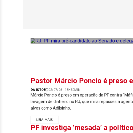
RJ: PF mira pré-
contra lavagem d
Pastor Márcio Poncio é preso 
DA ISTOÉ
02/07/26 - 15H30MIN
Márcio Poncio é preso em operação da PF contra "Máfia
lavagem de dinheiro no RJ, que mira repasses a agente
alvos como Adilsinho.
LEIA MAIS
PF investiga ‘mesada’ a polític