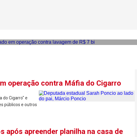
candidato ao Senado e dele
e R$ 7 bi
em operação contra Máfia do Cigarro
 do Cigarro" e
s públicos e outros
os após apreender planilha na casa de