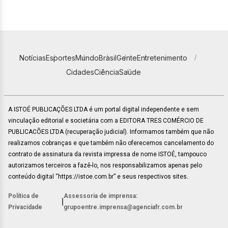
Notícias
Esportes
Mundo
Brasil
Gente
Entretenimento
Cidades
Ciência
Saúde
A ISTOÉ PUBLICAÇÕES LTDA é um portal digital independente e sem
vinculação editorial e societária com a EDITORA TRES COMÉRCIO DE
PUBLICACÕES LTDA (recuperação judicial). Informamos também que não
realizamos cobranças e que também não oferecemos cancelamento do
contrato de assinatura da revista impressa de nome ISTOÉ, tampouco
autorizamos terceiros a fazê-lo, nos responsabilizamos apenas pelo
conteúdo digital “https://istoe.com.br” e seus respectivos sites.
Política de
Assessoria de imprensa:
|
Privacidade
grupoentre.imprensa@agenciafr.com.br