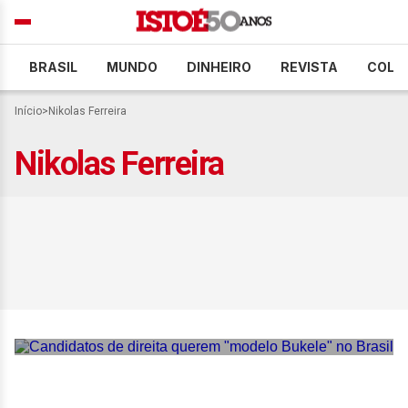
BRASIL
MUNDO
DINHEIRO
REVISTA
COLU
Início
>
Nikolas Ferreira
Nikolas Ferreira
Candidatos de direita
querem “modelo Bukele”
no Brasil