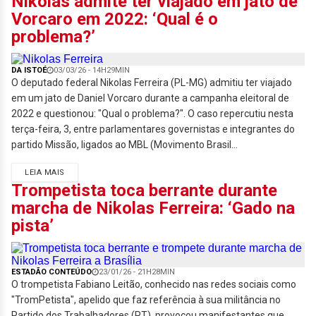
Nikolas admite ter viajado em jato de
Vorcaro em 2022: ‘Qual é o
problema?’
DA ISTOÉ
03/03/26 - 14H29MIN
O deputado federal Nikolas Ferreira (PL-MG) admitiu ter viajado
em um jato de Daniel Vorcaro durante a campanha eleitoral de
2022 e questionou: "Qual o problema?". O caso repercutiu nesta
terça-feira, 3, entre parlamentares governistas e integrantes do
partido Missão, ligados ao MBL (Movimento Brasil...
LEIA MAIS
Trompetista toca berrante durante
marcha de Nikolas Ferreira: ‘Gado na
pista’
ESTADÃO CONTEÚDO
23/01/26 - 21H28MIN
O trompetista Fabiano Leitão, conhecido nas redes sociais como
"TromPetista", apelido que faz referência à sua militância no
Partido dos Trabalhadores (PT), provocou manifestantes que