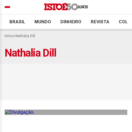
BRASIL
MUNDO
DINHEIRO
REVISTA
COLU
Início
>
Nathalia Dill
Nathalia Dill
Nathalia Dill é madrinha
das ações do projeto
sociocultural Rio ao Mar