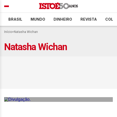
BRASIL
MUNDO
DINHEIRO
REVISTA
COLU
Início
>
Natasha Wichan
Natasha Wichan
Executivas dividem a
gestão de seus negócios
com mulheres de
diferentes gerações