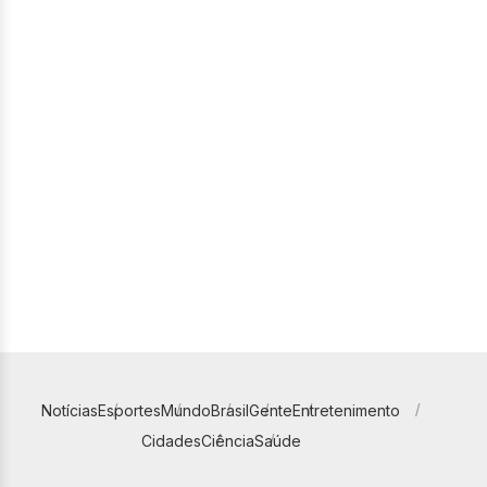
Notícias
Esportes
Mundo
Brasil
Gente
Entretenimento
Cidades
Ciência
Saúde