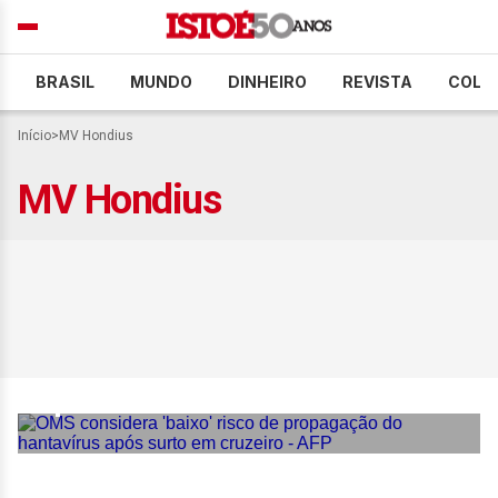
BRASIL
MUNDO
DINHEIRO
REVISTA
COLU
Início
>
MV Hondius
MV Hondius
Hantavírus em cruzeiro:
OMS descarta risco de
pandemia