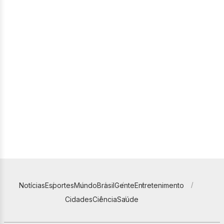
Notícias
Esportes
Mundo
Brasil
Gente
Entretenimento
Cidades
Ciência
Saúde