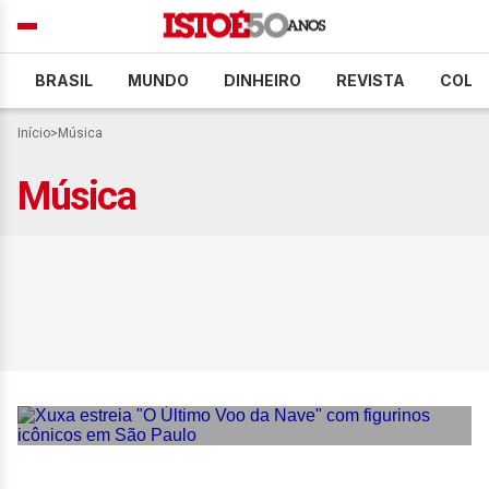
BRASIL
MUNDO
DINHEIRO
REVISTA
COLU
Início
>
Música
Música
Xuxa estreia “O Último Voo
da Nave” com figurinos
icônicos em São Paulo