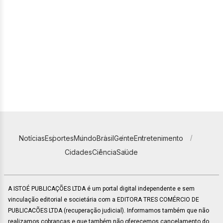
Notícias
Esportes
Mundo
Brasil
Gente
Entretenimento
Cidades
Ciência
Saúde
A ISTOÉ PUBLICAÇÕES LTDA é um portal digital independente e sem
vinculação editorial e societária com a EDITORA TRES COMÉRCIO DE
PUBLICACÕES LTDA (recuperação judicial). Informamos também que não
realizamos cobranças e que também não oferecemos cancelamento do