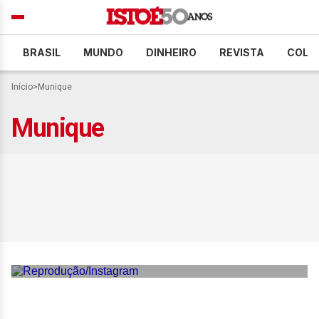
BRASIL
MUNDO
DINHEIRO
REVISTA
COLU
Início
>
Munique
Munique
Fonseca volta a vencer
Rinderknech e avança às
quartas do ATP 500 de
Munique