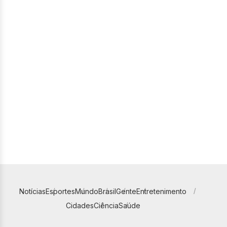
Notícias
Esportes
Mundo
Brasil
Gente
Entretenimento
Cidades
Ciência
Saúde