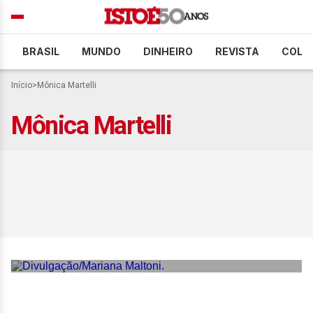
BRASIL
MUNDO
DINHEIRO
REVISTA
COLU
Início
>
Mônica Martelli
Mônica Martelli
Mônica Martelli estrela
campanha bem-humorada
para o Dia das Mães ao
lado da filha