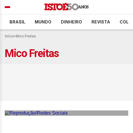
BRASIL
MUNDO
DINHEIRO
REVISTA
COLU
Início
>
Mico Freitas
Mico Freitas
Kelly Key retoma rotina de
treinos após AVC do
marido