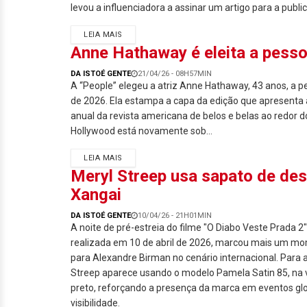
levou a influenciadora a assinar um artigo para a publi
LEIA MAIS
Anne Hathaway é eleita a pesso
DA ISTOÉ GENTE
21/04/26 - 08H57MIN
A “People” elegeu a atriz Anne Hathaway, 43 anos, a p
de 2026. Ela estampa a capa da edição que apresenta a 
anual da revista americana de belos e belas ao redor d
Hollywood está novamente sob...
LEIA MAIS
Meryl Streep usa sapato de des
Xangai
DA ISTOÉ GENTE
10/04/26 - 21H01MIN
A noite de pré-estreia do filme "O Diabo Veste Prada 2
realizada em 10 de abril de 2026, marcou mais um m
para Alexandre Birman no cenário internacional. Para a
Streep aparece usando o modelo Pamela Satin 85, na
preto, reforçando a presença da marca em eventos gl
visibilidade.