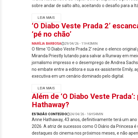
sobre andar de salto alto, aceitando o desafio para a Itá
LEIA MAIS
‘O Diabo Veste Prada 2’ escanc
‘pé no chão’
MARÍLIA BARBOSA
29/04/26 - 11H43MIN
O filme 'O Diabo Veste Prada 2' reúne o elenco original
Miranda Priestly lutando para salvar a Runway em meio
jornalismo impresso e o desemprego de Andrea Sachs.
no embate entre a editora e sua ex-assistente Emily,
executiva em um cenário dominado pelo digital.
LEIA MAIS
Além de ‘O Diabo Veste Prada’:
Hathaway?
ESTADÃO CONTEÚDO
24/04/26 - 16H54MIN
Anne Hathaway, 43 anos, definitivamente terá um ano 
2026. A atriz de sucessos como O Diário da Princesa 
destaques do cinema nos próximos meses, e não apen