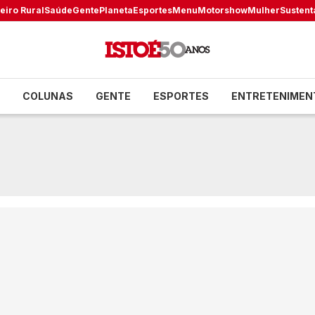
eiro Rural
Saúde
Gente
Planeta
Esportes
Menu
Motorshow
Mulher
Sustent
COLUNAS
GENTE
ESPORTES
ENTRETENIMEN