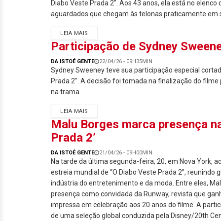
Diabo Veste Prada 2". Aos 43 anos, ela está no elenco 
aguardados que chegam às telonas praticamente em 
LEIA MAIS
Participação de Sydney Sweene
DA ISTOÉ GENTE
22/04/26 - 09H35MIN
Sydney Sweeney teve sua participação especial cortad
Prada 2". A decisão foi tomada na finalização do filme
na trama.
LEIA MAIS
Malu Borges marca presença na 
Prada 2’
DA ISTOÉ GENTE
21/04/26 - 09H00MIN
Na tarde da última segunda-feira, 20, em Nova York, a
estreia mundial de “O Diabo Veste Prada 2”, reunindo
indústria do entretenimento e da moda. Entre eles, M
presença como convidada da Runway, revista que ganh
impressa em celebração aos 20 anos do filme. A partic
de uma seleção global conduzida pela Disney/20th Cen