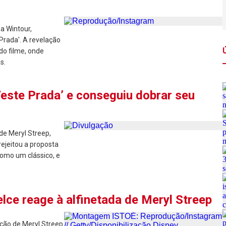
a Wintour,
Prada'. A revelação
do filme, onde
s.
Veste Prada’ e conseguiu dobrar seu
de Meryl Streep,
 rejeitou a proposta
 como um clássico, e
elce reage à alfinetada de Meryl Streep
ação de Meryl Streep