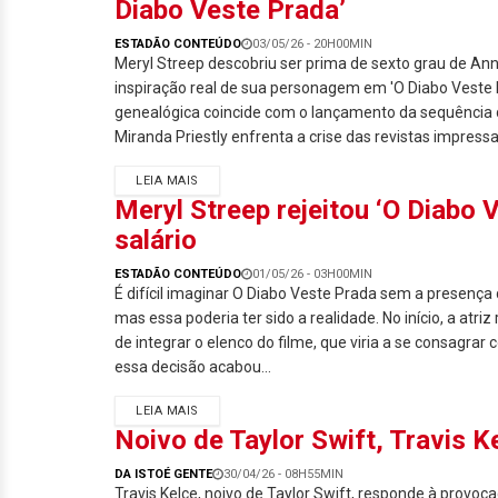
Diabo Veste Prada’
ESTADÃO CONTEÚDO
03/05/26 - 20H00MIN
Meryl Streep descobriu ser prima de sexto grau de Ann
inspiração real de sua personagem em 'O Diabo Veste 
genealógica coincide com o lançamento da sequência 
Miranda Priestly enfrenta a crise das revistas impressa
LEIA MAIS
Meryl Streep rejeitou ‘O Diabo 
salário
ESTADÃO CONTEÚDO
01/05/26 - 03H00MIN
É difícil imaginar O Diabo Veste Prada sem a presença 
mas essa poderia ter sido a realidade. No início, a atriz
de integrar o elenco do filme, que viria a se consagrar
essa decisão acabou...
LEIA MAIS
Noivo de Taylor Swift, Travis K
DA ISTOÉ GENTE
30/04/26 - 08H55MIN
Travis Kelce, noivo de Taylor Swift, responde à provoc