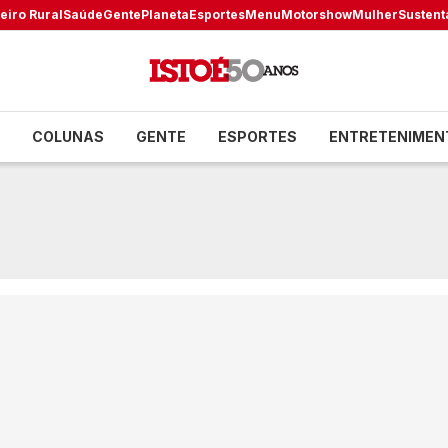
eiro Rural
Saúde
Gente
Planeta
Esportes
Menu
Motorshow
Mulher
Sustent
COLUNAS
GENTE
ESPORTES
ENTRETENIMEN