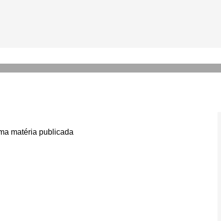
o 2º com mais tempo em qua
a matéria publicada