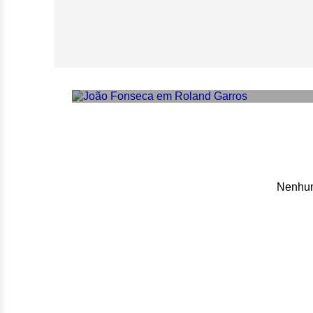
João Fonseca é 
Garros
Nenhum