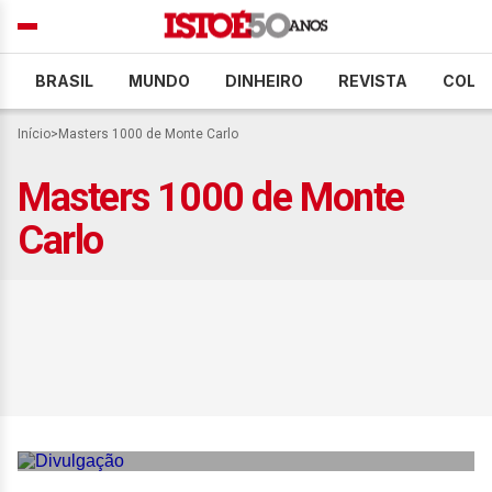
BRASIL
MUNDO
DINHEIRO
REVISTA
COLU
Início
>
Masters 1000 de Monte Carlo
Masters 1000 de Monte
Carlo
Fonseca dá trabalho, mas
perde para Zverev e dá
adeus ao ATP de Monte
Carlo