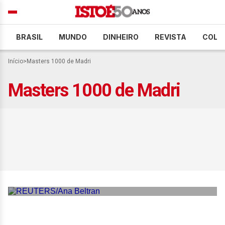
BRASIL
MUNDO
DINHEIRO
REVISTA
COLU
Início
>
Masters 1000 de Madri
Masters 1000 de Madri
Número 1 do mundo, Sinner
vai à final do Masters 1000
de Madri