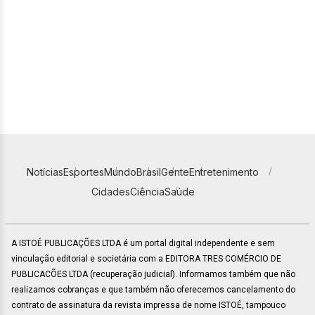
Notícias
Esportes
Mundo
Brasil
Gente
Entretenimento
Cidades
Ciência
Saúde
A ISTOÉ PUBLICAÇÕES LTDA é um portal digital independente e sem
vinculação editorial e societária com a EDITORA TRES COMÉRCIO DE
PUBLICACÕES LTDA (recuperação judicial). Informamos também que não
realizamos cobranças e que também não oferecemos cancelamento do
contrato de assinatura da revista impressa de nome ISTOÉ, tampouco