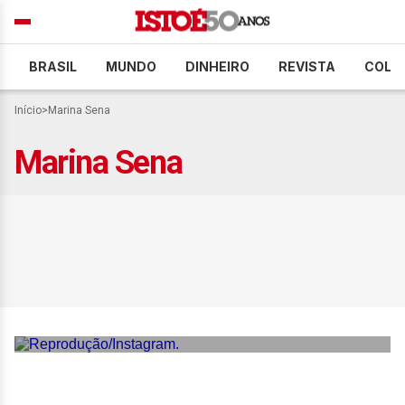
BRASIL
MUNDO
DINHEIRO
REVISTA
COLU
Início
>
Marina Sena
Marina Sena
Juliano Floss compartilha
reencontro com Marina
Sena após ‘BBB26’: ‘Que
saudade’