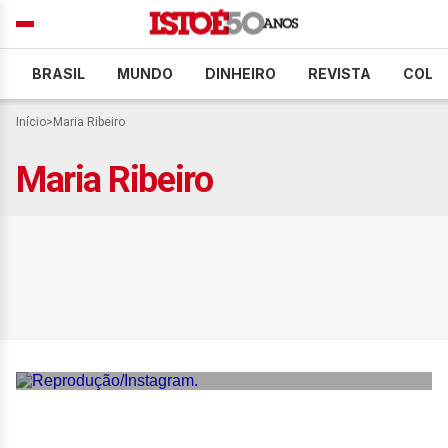
BRASIL
MUNDO
DINHEIRO
REVISTA
COLU
Início
>
Maria Ribeiro
Maria Ribeiro
Monica Iozzi recebe alta
após internação por quadro
de acatisia: ‘Chuva de
carinho’