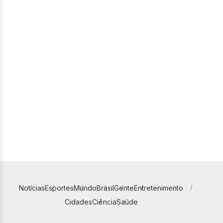
Notícias
Esportes
Mundo
Brasil
Gente
Entretenimento
Cidades
Ciência
Saúde