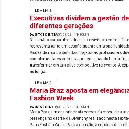
LEIA MAIS
Executivas dividem a gestão d
diferentes gerações
DA ISTOÉ GENTE
07/03/26 - 14H30MIN
No cenário corporativo atual, a convivência entre dife
representa tanto um desafio quanto uma oportunidade
Visões de mundo distintas, trajetórias profissionais di
complementares de liderar podem, quando bem integr
transformar em um ativo competitivo relevante. A ex
ao longo...
LEIA MAIS
Maria Braz aposta em elegância
Fashion Week
DA ISTOÉ GENTE
06/03/26 - 16H00MIN
Maria Braz, um dos principais nomes da moda de sua 
presença no desfile da Givenchy realizado nesta sexta-f
Paris Fashion Week. Para a ocasião, a criadora de co