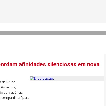
gia o desfile Pucci Cruise 20
bordam afinidades silenciosas em nova
ça do Grupo
 Amie 037,
ida pela agência
a compartilhar” para