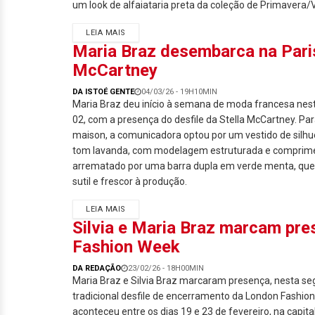
um look de alfaiataria preta da coleção de Primavera/V
LEIA MAIS
Maria Braz desembarca na Paris
McCartney
DA ISTOÉ GENTE
04/03/26 - 19H10MIN
Maria Braz deu início à semana de moda francesa nest
02, com a presença do desfile da Stella McCartney. Para
maison, a comunicadora optou por um vestido de silh
tom lavanda, com modelagem estruturada e comprime
arrematado por uma barra dupla em verde menta, que 
sutil e frescor à produção.
LEIA MAIS
Silvia e Maria Braz marcam pre
Fashion Week
DA REDAÇÃO
23/02/26 - 18H00MIN
Maria Braz e Silvia Braz marcaram presença, nesta seg
tradicional desfile de encerramento da London Fashio
aconteceu entre os dias 19 e 23 de fevereiro, na capital