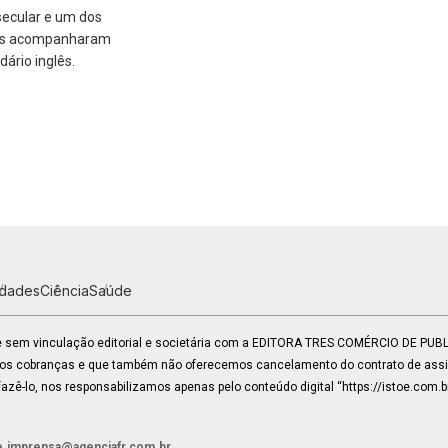
secular e um dos
ras acompanharam
ário inglês.
idades
Ciência
Saúde
 e sem vinculação editorial e societária com a EDITORA TRES COMÉRCIO DE PU
mos cobranças e que também não oferecemos cancelamento do contrato de assin
zê-lo, nos responsabilizamos apenas pelo conteúdo digital “https://istoe.com.b
e.imprensa@agenciafr.com.br