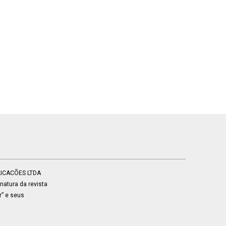
BLICACÕES LTDA
atura da revista
r” e seus