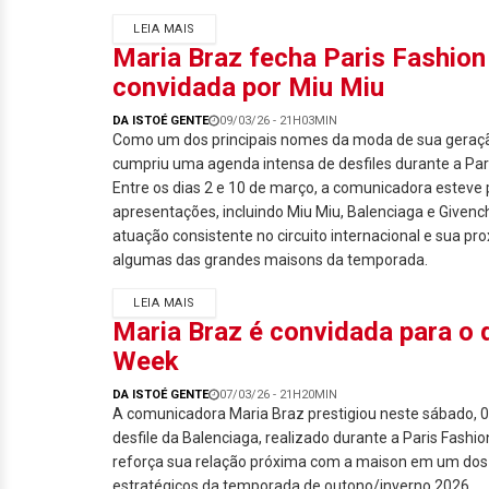
LEIA MAIS
Maria Braz fecha Paris Fashion
convidada por Miu Miu
DA ISTOÉ GENTE
09/03/26 - 21H03MIN
Como um dos principais nomes da moda de sua geraçã
cumpriu uma agenda intensa de desfiles durante a Par
Entre os dias 2 e 10 de março, a comunicadora esteve
apresentações, incluindo Miu Miu, Balenciaga e Givenc
atuação consistente no circuito internacional e sua p
algumas das grandes maisons da temporada.
LEIA MAIS
Maria Braz é convidada para o 
Week
DA ISTOÉ GENTE
07/03/26 - 21H20MIN
A comunicadora Maria Braz prestigiou neste sábado, 
desfile da Balenciaga, realizado durante a Paris Fashi
reforça sua relação próxima com a maison em um d
estratégicos da temporada de outono/inverno 2026.