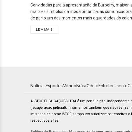
Convidadas para a apresentação da Burberry, maison 
maiores símbolos da moda britânica, as comunicado
de perto um dos momentos mais aguardados do calend
LEIA MAIS
Notícias
Esportes
Mundo
Brasil
Gente
Entretenimento
C
A ISTOÉ PUBLICAÇÕES LTDA é um portal digital independente
(recuperação judicial). Informamos também que não realiza
impressa de nome ISTOÉ, tampouco autorizamos terceiros a fa
respectivos sites.
|
Política de Privacidade
Assessoria de imprensa: grupoentr