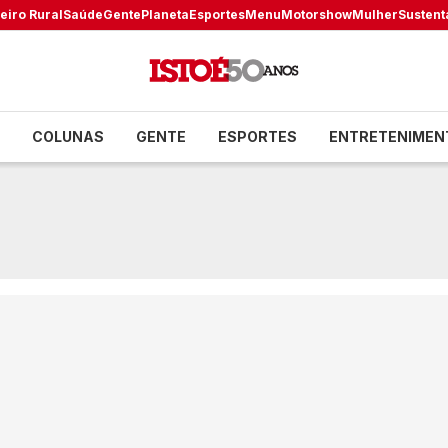
eiro Rural
Saúde
Gente
Planeta
Esportes
Menu
Motorshow
Mulher
Sustent
COLUNAS
GENTE
ESPORTES
ENTRETENIMEN