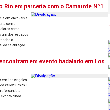
do Rio em parceria com o Camarote Nº1
ncia em enxovais e
eria com o
valores como
omo um dos espaços
 recebe a
al da celebração.
 encontram em evento badalado em Los
 em Los Angeles,
ora Willow Smith. O
 reforçando a
O evento ainda