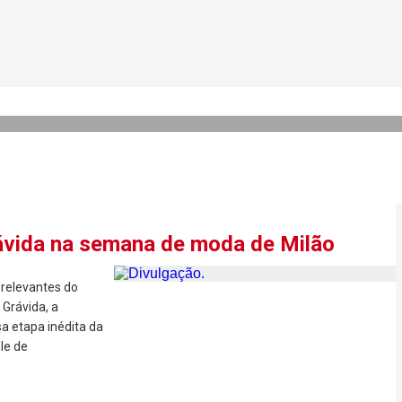
a presença na première ofic
rávida na semana de moda de Milão
 relevantes do
Grávida, a
a etapa inédita da
le de