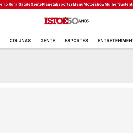
eiro Rural
Saúde
Gente
Planeta
Esportes
Menu
Motorshow
Mulher
Sustent
COLUNAS
GENTE
ESPORTES
ENTRETENIMEN