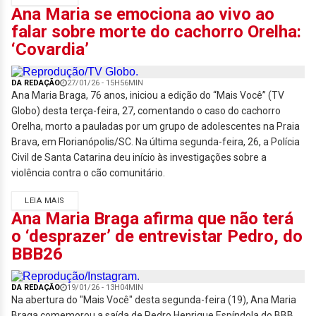
Ana Maria se emociona ao vivo ao
falar sobre morte do cachorro Orelha:
‘Covardia’
DA REDAÇÃO
27/01/26 - 15H56MIN
Ana Maria Braga, 76 anos, iniciou a edição do “Mais Você” (TV
Globo) desta terça-feira, 27, comentando o caso do cachorro
Orelha, morto a pauladas por um grupo de adolescentes na Praia
Brava, em Florianópolis/SC. Na última segunda-feira, 26, a Polícia
Civil de Santa Catarina deu início às investigações sobre a
violência contra o cão comunitário.
LEIA MAIS
Ana Maria Braga afirma que não terá
o ‘desprazer’ de entrevistar Pedro, do
BBB26
DA REDAÇÃO
19/01/26 - 13H04MIN
Na abertura do "Mais Você" desta segunda-feira (19), Ana Maria
Braga comemorou a saída de Pedro Henrique Espíndola do BBB