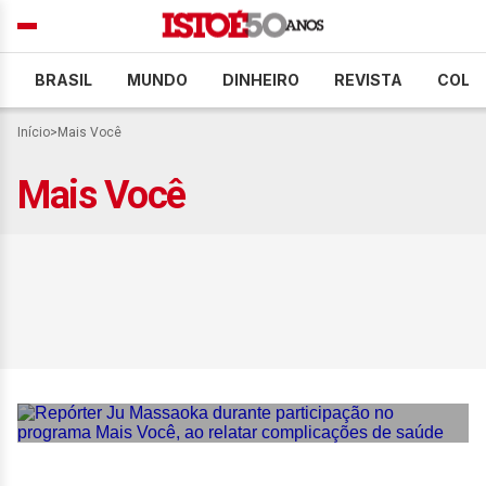
BRASIL
MUNDO
DINHEIRO
REVISTA
COLU
Início
>
Mais Você
Mais Você
Ju Massaoka diz que quase
perdeu nariz por aplicação
de PMMA sem
consentimento