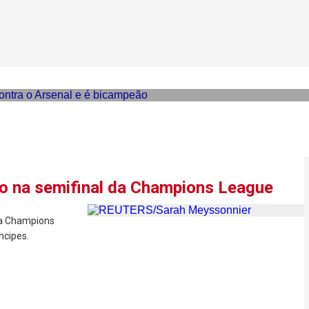
ons League nos pênaltis co
o na semifinal da Champions League
da Champions
ncipes.