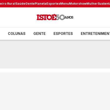
eiro Rural
Saúde
Gente
Planeta
Esportes
Menu
Motorshow
Mulher
Sustent
COLUNAS
GENTE
ESPORTES
ENTRETENIMEN