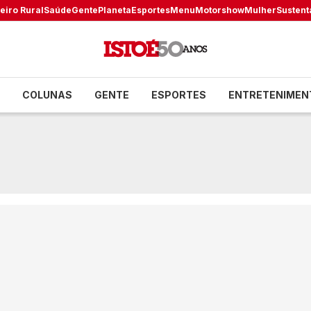
eiro Rural
Saúde
Gente
Planeta
Esportes
Menu
Motorshow
Mulher
Sustent
COLUNAS
GENTE
ESPORTES
ENTRETENIMEN