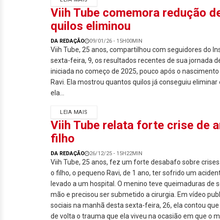
Viih Tube comemora redução de
quilos eliminou
DA REDAÇÃO
09/01/26 - 15H00MIN
Viih Tube, 25 anos, compartilhou com seguidores do I
sexta-feira, 9, os resultados recentes de sua jornada
iniciada no começo de 2025, pouco após o nascimento d
Ravi. Ela mostrou quantos quilos já conseguiu eliminar
ela...
LEIA MAIS
Viih Tube relata forte crise de 
filho
DA REDAÇÃO
26/12/25 - 15H22MIN
Viih Tube, 25 anos, fez um forte desabafo sobre crise
o filho, o pequeno Ravi, de 1 ano, ter sofrido um acide
levado a um hospital. O menino teve queimaduras de 
mão e precisou ser submetido a cirurgia. Em vídeo pub
sociais na manhã desta sexta-feira, 26, ela contou que
de volta o trauma que ela viveu na ocasião em que o 