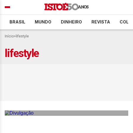
BRASIL
MUNDO
DINHEIRO
REVISTA
COLU
Início
>
lifestyle
lifestyle
Universo do pôquer inspira
coleção que aposta alto na
estética do jogo