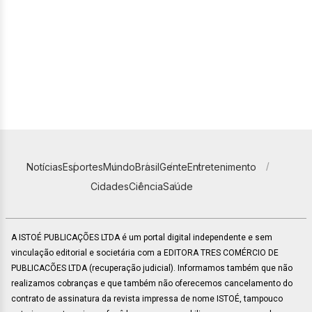
Notícias
Esportes
Mundo
Brasil
Gente
Entretenimento
Cidades
Ciência
Saúde
A ISTOÉ PUBLICAÇÕES LTDA é um portal digital independente e sem
vinculação editorial e societária com a EDITORA TRES COMÉRCIO DE
PUBLICACÕES LTDA (recuperação judicial). Informamos também que não
realizamos cobranças e que também não oferecemos cancelamento do
contrato de assinatura da revista impressa de nome ISTOÉ, tampouco