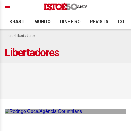
BRASIL
MUNDO
DINHEIRO
REVISTA
COLU
Início
>
Libertadores
Libertadores
Corinthians é salvo por gol
de Gustavo Henrique e
arranca empate com Santa
Fe