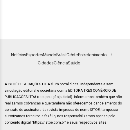
Notícias
Esportes
Mundo
Brasil
Gente
Entretenimento
Cidades
Ciência
Saúde
A ISTOÉ PUBLICAÇÕES LTDA é um portal digital independente e sem
vinculação editorial e societária com a EDITORA TRES COMÉRCIO DE
PUBLICACÕES LTDA (recuperação judicial). Informamos também que não
realizamos cobranças e que também não oferecemos cancelamento do
contrato de assinatura da revista impressa de nome ISTOÉ, tampouco
autorizamos terceiros a fazê-lo, nos responsabilizamos apenas pelo
conteúdo digital “https://istoe.com.br” e seus respectivos sites.