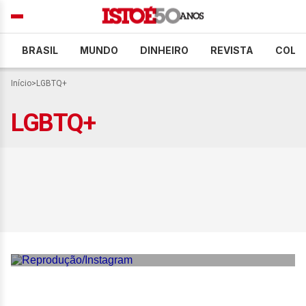
BRASIL
MUNDO
DINHEIRO
REVISTA
COLU
Início
>
LGBTQ+
LGBTQ+
Conheça ‘Heated Rivalry’,
série LGBTQIA+ que virou
sucesso nas redes sociais