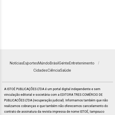
Notícias
Esportes
Mundo
Brasil
Gente
Entretenimento
Cidades
Ciência
Saúde
A ISTOÉ PUBLICAÇÕES LTDA é um portal digital independente e sem
vinculação editorial e societária com a EDITORA TRES COMÉRCIO DE
PUBLICACÕES LTDA (recuperação judicial). Informamos também que não
realizamos cobranças e que também não oferecemos cancelamento do
contrato de assinatura da revista impressa de nome ISTOÉ, tampouco