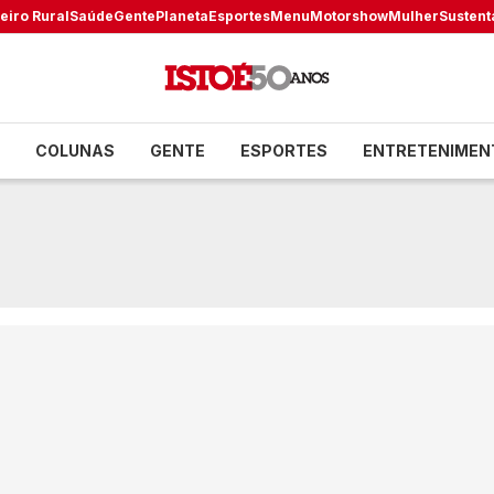
eiro Rural
Saúde
Gente
Planeta
Esportes
Menu
Motorshow
Mulher
Sustent
COLUNAS
GENTE
ESPORTES
ENTRETENIMEN