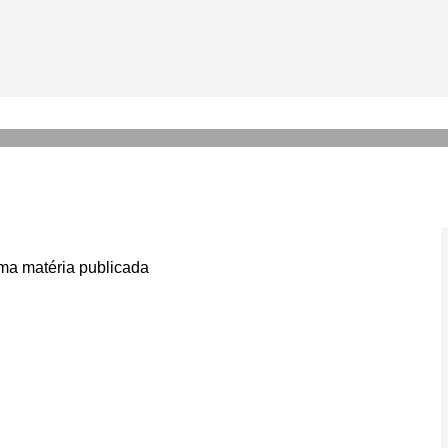
a coxa esquerda e deve fica
a matéria publicada