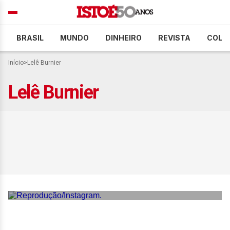
BRASIL
MUNDO
DINHEIRO
REVISTA
COLU
Início
>
Lelê Burnier
Lelê Burnier
A rotina de beleza como o
lifestyle queridinho das
celebridades