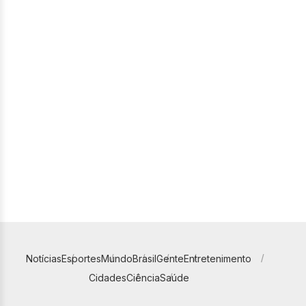
Notícias
Esportes
Mundo
Brasil
Gente
Entretenimento
Cidades
Ciência
Saúde