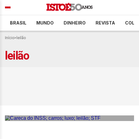
BRASIL
MUNDO
DINHEIRO
REVISTA
COLU
Início
>
leilão
leilão
Carros de luxo do ‘careca
do INSS’ vão a leilão; veja
valores e modelos