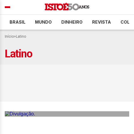
BRASIL
MUNDO
DINHEIRO
REVISTA
COLU
Início
>
Latino
Latino
Latino celebra o sucesso
de ‘Casamento do Brabo’,
com 11 milhões de views
no YouTube