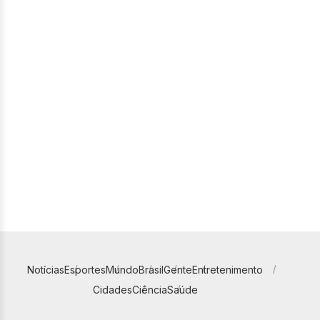
Notícias
Esportes
Mundo
Brasil
Gente
Entretenimento
Cidades
Ciência
Saúde