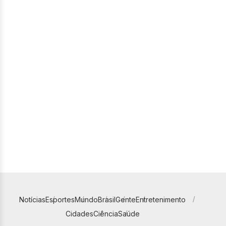
Notícias
Esportes
Mundo
Brasil
Gente
Entretenimento
Cidades
Ciência
Saúde