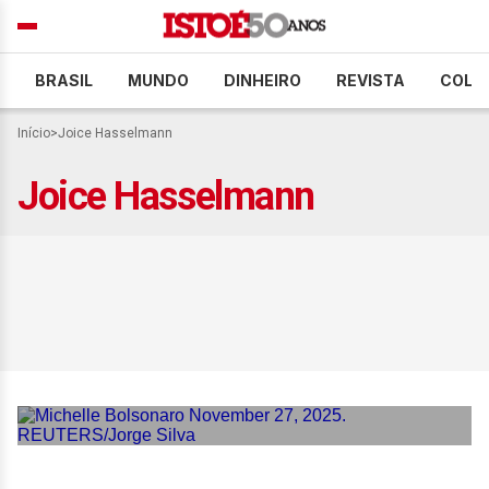
BRASIL
MUNDO
DINHEIRO
REVISTA
COLU
Início
>
Joice Hasselmann
Joice Hasselmann
Justiça nega recurso de
Michelle Bolsonaro e
mantém no ar vídeos de
Joice Hasselmann