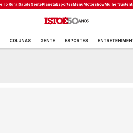
eiro Rural
Saúde
Gente
Planeta
Esportes
Menu
Motorshow
Mulher
Sustent
COLUNAS
GENTE
ESPORTES
ENTRETENIMEN