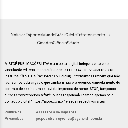
Notícias
Esportes
Mundo
Brasil
Gente
Entretenimento
Cidades
Ciência
Saúde
A ISTOÉ PUBLICAÇÕES LTDA é um portal digital independente e sem
vinculação editorial e societária com a EDITORA TRES COMÉRCIO DE
PUBLICACÕES LTDA (recuperação judicial). Informamos também que não
realizamos cobranças e que também não oferecemos cancelamento do
contrato de assinatura da revista impressa de nome ISTOÉ, tampouco
autorizamos terceiros a fazê-lo, nos responsabilizamos apenas pelo
conteúdo digital “https://istoe.com.br” e seus respectivos sites.
Política de
Assessoria de imprensa:
|
Privacidade
grupoentre.imprensa@agenciafr.com.br