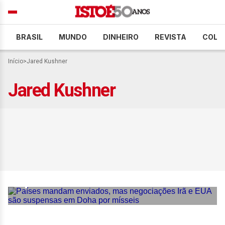
BRASIL
MUNDO
DINHEIRO
REVISTA
COLU
Início
>
Jared Kushner
Jared Kushner
Países mandam enviados,
mas negociações Irã e EUA
são suspensas em Doha
por mísseis