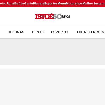
eiro Rural
Saúde
Gente
Planeta
Esportes
Menu
Motorshow
Mulher
Sustent
COLUNAS
GENTE
ESPORTES
ENTRETENIMEN