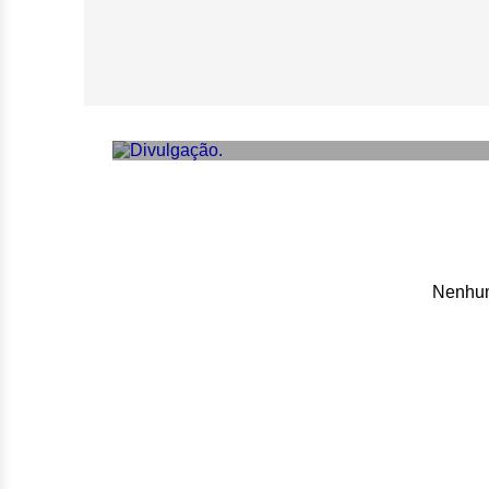
Sobrinho de Mich
estreia de cinebi
Nenhum