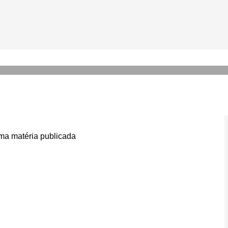
ael Jackson envia recado ao
ografia
a matéria publicada