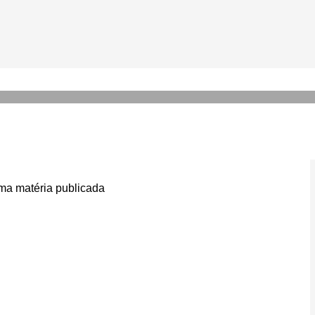
io Manieri fala pela primeir
agre’
a matéria publicada