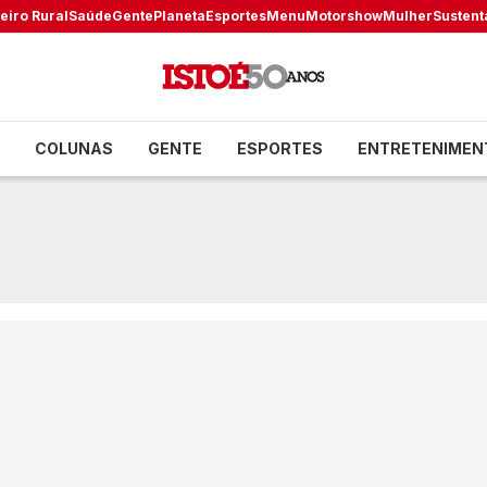
eiro Rural
Saúde
Gente
Planeta
Esportes
Menu
Motorshow
Mulher
Sustent
COLUNAS
GENTE
ESPORTES
ENTRETENIMEN