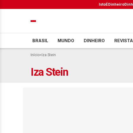
IstoÉ
Dinheiro
Dinh
BRASIL
MUNDO
DINHEIRO
REVISTA
Início
>
Iza Stein
Iza Stein