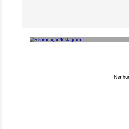
Esposa de Mauríc
cirurgia: ‘Um mil
Nenhum