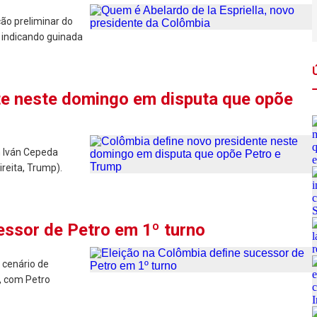
ão preliminar do
 indicando guinada
te neste domingo em disputa que opõe
m Iván Cepeda
ireita, Trump).
essor de Petro em 1º turno
 cenário de
, com Petro