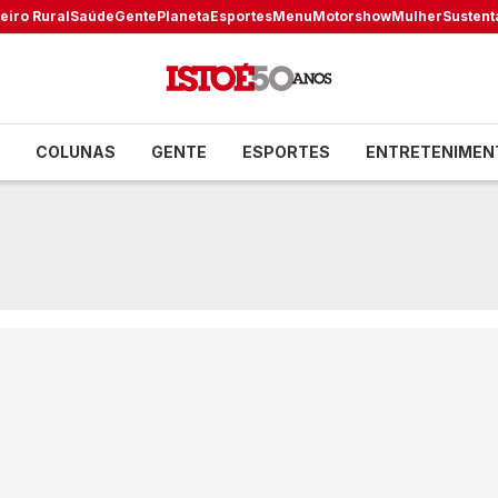
eiro Rural
Saúde
Gente
Planeta
Esportes
Menu
Motorshow
Mulher
Sustent
COLUNAS
GENTE
ESPORTES
ENTRETENIMEN