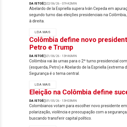
DA ISTOÉ
22/06/26 - 07H42MIN
Abelardo de la Espriella supera Iván Cepeda em apuraç
segundo turno das eleições presidenciais na Colômbia,
à direita.
LEIA MAIS
Colômbia define novo presiden
Petro e Trump
DA ISTOÉ
21/06/26 - 13H46MIN
Colômbia vai às urnas para o 2º turno presidencial co
(esquerda, Petro) e Abelardo de la Espriella (extrema d
Segurança é o tema central.
LEIA MAIS
Eleição na Colômbia define suc
DA ISTOÉ
31/05/26 - 13H03MIN
Colombianos votam para escolher novo presidente em
polarização, violência e preocupação com a segurança
buscando transferir capital político.