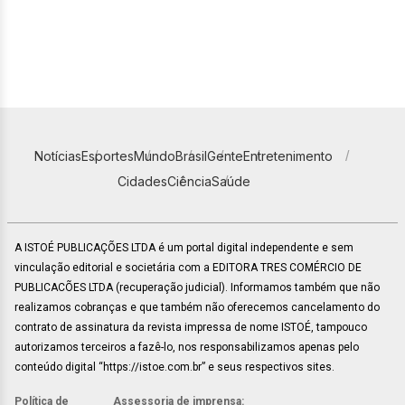
Notícias
Esportes
Mundo
Brasil
Gente
Entretenimento
Cidades
Ciência
Saúde
A ISTOÉ PUBLICAÇÕES LTDA é um portal digital independente e sem
vinculação editorial e societária com a EDITORA TRES COMÉRCIO DE
PUBLICACÕES LTDA (recuperação judicial). Informamos também que não
realizamos cobranças e que também não oferecemos cancelamento do
contrato de assinatura da revista impressa de nome ISTOÉ, tampouco
autorizamos terceiros a fazê-lo, nos responsabilizamos apenas pelo
conteúdo digital “https://istoe.com.br” e seus respectivos sites.
Política de
Assessoria de imprensa: