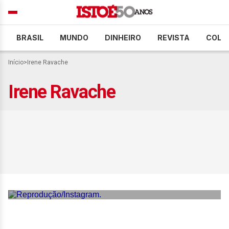
BRASIL
MUNDO
DINHEIRO
REVISTA
COLU
Início
>
Irene Ravache
Irene Ravache
Irene Ravache se emociona
ao relembrar como lidou
com dependência química
do filho