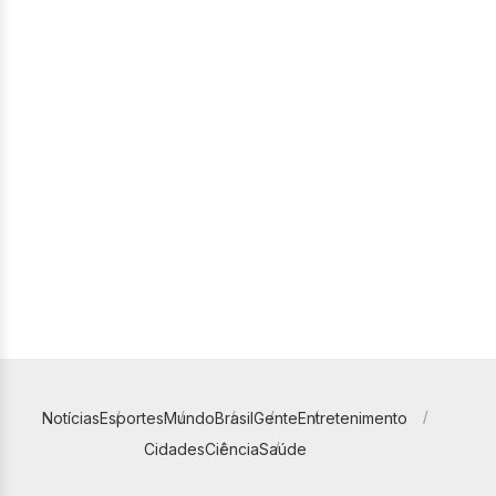
Notícias
Esportes
Mundo
Brasil
Gente
Entretenimento
Cidades
Ciência
Saúde