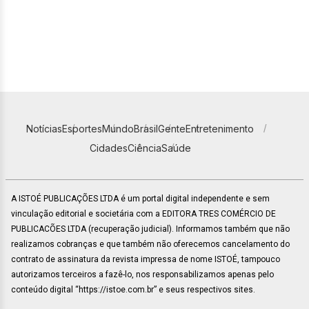
Notícias
Esportes
Mundo
Brasil
Gente
Entretenimento
Cidades
Ciência
Saúde
A ISTOÉ PUBLICAÇÕES LTDA é um portal digital independente e sem
vinculação editorial e societária com a EDITORA TRES COMÉRCIO DE
PUBLICACÕES LTDA (recuperação judicial). Informamos também que não
realizamos cobranças e que também não oferecemos cancelamento do
contrato de assinatura da revista impressa de nome ISTOÉ, tampouco
autorizamos terceiros a fazê-lo, nos responsabilizamos apenas pelo
conteúdo digital “https://istoe.com.br” e seus respectivos sites.