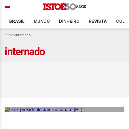
BRASIL
MUNDO
DINHEIRO
REVISTA
COLU
Início
>
internado
internado
Bolsonaro segue internado
em hospital após cirurgia
no ombro