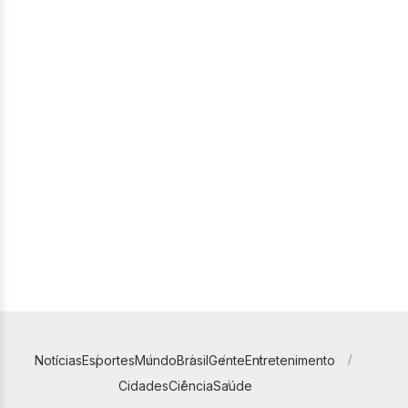
Notícias
Esportes
Mundo
Brasil
Gente
Entretenimento
Cidades
Ciência
Saúde