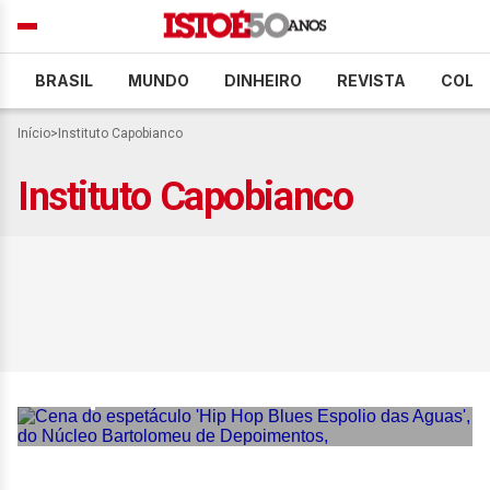
BRASIL
MUNDO
DINHEIRO
REVISTA
COLU
Início
>
Instituto Capobianco
Instituto Capobianco
Núcleo Bartolomeu de
Depoimentos celebra 25
anos no Instituto
Capobianco