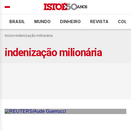
BRASIL
MUNDO
DINHEIRO
REVISTA
COLU
Início
>
indenização milionária
indenização milionária
Dua Lipa abre processo por
uso indevido de imagem e
pede indenização milionária