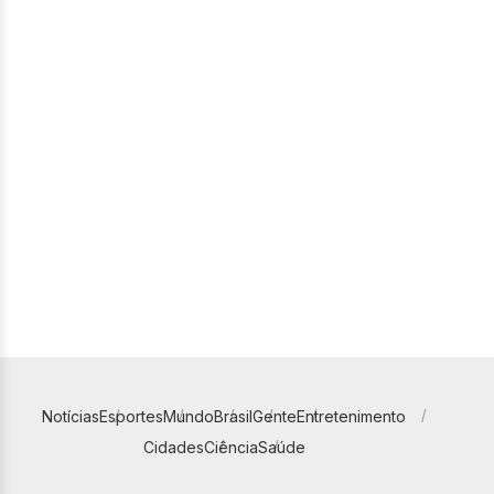
Notícias
Esportes
Mundo
Brasil
Gente
Entretenimento
Cidades
Ciência
Saúde