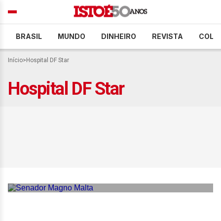
BRASIL
MUNDO
DINHEIRO
REVISTA
COLU
Início
>
Hospital DF Star
Hospital DF Star
Técnica de enfermagem
que acusa Magno Malta de
agressão pede
afastamento de hospital