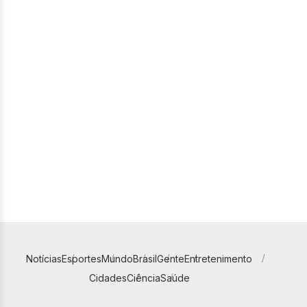
Notícias
Esportes
Mundo
Brasil
Gente
Entretenimento
Cidades
Ciência
Saúde