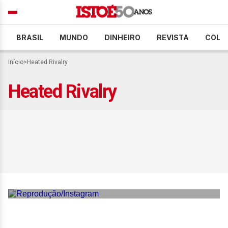
BRASIL
MUNDO
DINHEIRO
REVISTA
COLU
Início
>
Heated Rivalry
Heated Rivalry
Conheça ‘Heated Rivalry’,
série LGBTQIA+ que virou
sucesso nas redes sociais