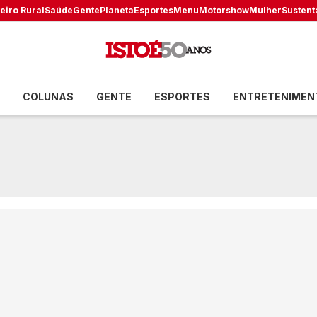
eiro Rural
Saúde
Gente
Planeta
Esportes
Menu
Motorshow
Mulher
Sustent
COLUNAS
GENTE
ESPORTES
ENTRETENIMEN