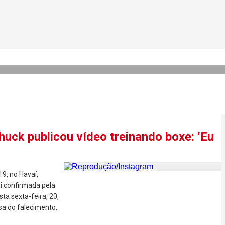
o colapso e ‘água no peito’:
 20 anos
huck publicou vídeo treinando boxe: ‘Eu
9, no Havaí,
i confirmada pela
ta sexta-feira, 20,
a do falecimento,