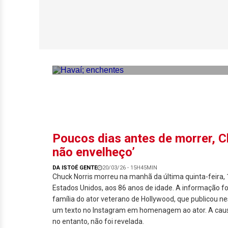
Represa à beira d
pior enchente em
Poucos dias antes de morrer, C
não envelheço’
DA ISTOÉ GENTE
20/03/26 - 15H45MIN
Chuck Norris morreu na manhã da última quinta-feira, 1
Estados Unidos, aos 86 anos de idade. A informação fo
família do ator veterano de Hollywood, que publicou nes
um texto no Instagram em homenagem ao ator. A caus
no entanto, não foi revelada.