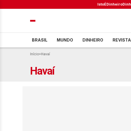
IstoÉ
Dinheiro
Dinh
BRASIL
MUNDO
DINHEIRO
REVISTA
Início
>
Havaí
Havaí