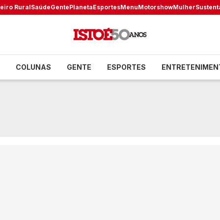
eiro Rural
Saúde
Gente
Planeta
Esportes
Menu
Motorshow
Mulher
Sustent
COLUNAS
GENTE
ESPORTES
ENTRETENIMEN