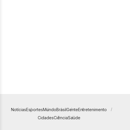
Notícias
Esportes
Mundo
Brasil
Gente
Entretenimento
Cidades
Ciência
Saúde