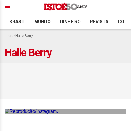
BRASIL
MUNDO
DINHEIRO
REVISTA
COLU
Início
>
Halle Berry
Halle Berry
‘Ainda era negra no dia
seguinte’, diz Halle Berry
sobre vencer o Oscar