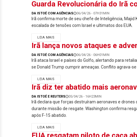
Guarda Revolucionária do Irã c
DA ISTOÉ COM AGÊNCIAS
06/04/26 - 07H31MIN
Irã confirma morte de seu chefe de Inteligência, Maji
escalada de tensões com Israel e ultimatos dos EUA.
LEIA MAIS
Irã lança novos ataques e adver
DA ISTOÉ COM AGÊNCIAS
06/04/26 - 06H01MIN
Irã ataca Israel e países do Golfo, alertando para retal
se Donald Trump cumprir ameaças. Conflito agrava-se 
LEIA MAIS
Irã diz ter abatido mais aeron
DA ISTOÉ E REUTERS
05/04/26 - 16H23MIN
Irã declara que forças destruíram aeronaves e drones
durante missão de resgate. Washington confirma resga
após F-15 abatido.
LEIA MAIS
EUA resgatam piloto de caça ab