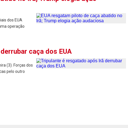
iais dos EUA
 uma operação
ã derrubar caça dos EUA
ra (3). Forças dos
as pelo outro