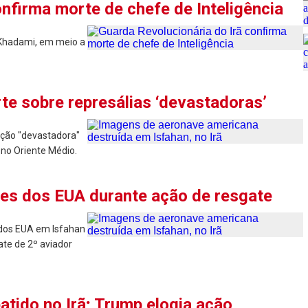
onfirma morte de chefe de Inteligência
d Khadami, em meio a
te sobre represálias ‘devastadoras’
iação "devastadora"
no Oriente Médio.
aves dos EUA durante ação de resgate
 dos EUA em Isfahan
te de 2º aviador
atido no Irã; Trump elogia ação