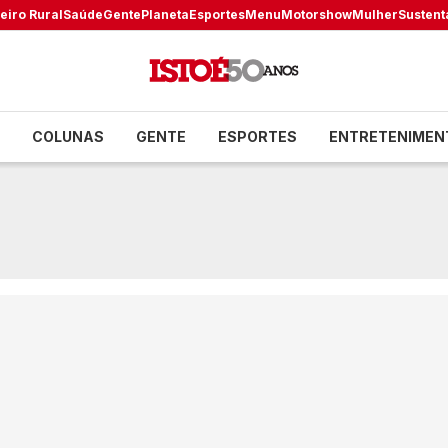
eiro Rural
Saúde
Gente
Planeta
Esportes
Menu
Motorshow
Mulher
Sustent
COLUNAS
GENTE
ESPORTES
ENTRETENIMEN