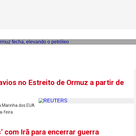
 intensificam e Estreito de
eo
vios no Estreito de Ormuz a partir de
 a Marinha dos EUA
a-feira.
’ com Irã para encerrar guerra