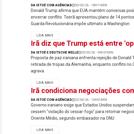
DA ISTOÉ COM AGÊNCIAS
03/05/26 - 18H11MIN
Donald Trump afirma que EUA mantêm conversas posit
encerrar conflito. Teerã apresentou plano de 14 ponto
Guarda Revolucionária impõe ultimato a Washington
LEIA MAIS
Irã diz que Trump está entre ‘o
DA ISTOÉ E DEUTSCHE WELLE
03/05/26 - 09H31MIN
Proposta de paz iraniana enfrenta rejeição de Donald
retirada de tropas da Alemanha, enquanto conflito no 
agrava.
LEIA MAIS
Irã condiciona negociações com
DA ISTOÉ COM AGÊNCIAS
22/04/26 - 10H01MIN
Governo iraniano exige que Estados Unidos suspendam
cessem "violação do cessar-fogo" para retomar negoc
Oriente Médio, segundo embaixador na ONU.
LEIA MAIS