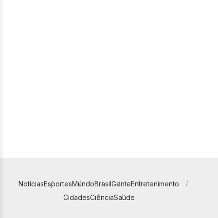
Notícias
Esportes
Mundo
Brasil
Gente
Entretenimento
Cidades
Ciência
Saúde