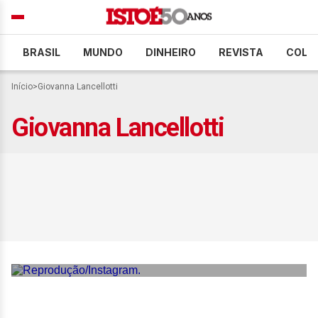
BRASIL
MUNDO
DINHEIRO
REVISTA
COLU
Início
>
Giovanna Lancellotti
Giovanna Lancellotti
Giovanna Lancellotti diz
que sugeriu colega após
recusar convite para o
BBB26