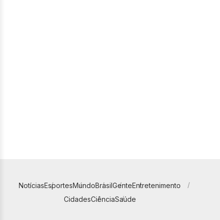
Notícias
Esportes
Mundo
Brasil
Gente
Entretenimento
Cidades
Ciência
Saúde