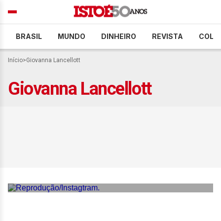
BRASIL
MUNDO
DINHEIRO
REVISTA
COLU
Início
>
Giovanna Lancellott
Giovanna Lancellott
De cerimônias intimistas a
festas luxuosas, relembre
famosos que se casaram
em 2025