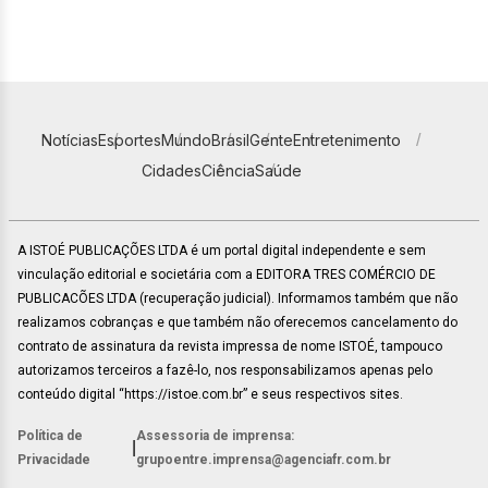
Notícias
Esportes
Mundo
Brasil
Gente
Entretenimento
Cidades
Ciência
Saúde
A ISTOÉ PUBLICAÇÕES LTDA é um portal digital independente e sem
vinculação editorial e societária com a EDITORA TRES COMÉRCIO DE
PUBLICACÕES LTDA (recuperação judicial). Informamos também que não
realizamos cobranças e que também não oferecemos cancelamento do
contrato de assinatura da revista impressa de nome ISTOÉ, tampouco
autorizamos terceiros a fazê-lo, nos responsabilizamos apenas pelo
conteúdo digital “https://istoe.com.br” e seus respectivos sites.
Política de
Assessoria de imprensa:
|
Privacidade
grupoentre.imprensa@agenciafr.com.br