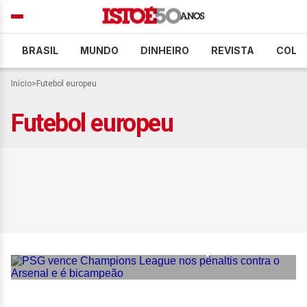
BRASIL
MUNDO
DINHEIRO
REVISTA
COLU
Início
>
Futebol europeu
Futebol europeu
PSG vence Champions
League nos pênaltis contra
o Arsenal e é bicampeão