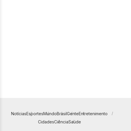
Notícias
Esportes
Mundo
Brasil
Gente
Entretenimento
Cidades
Ciência
Saúde