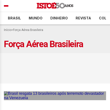
BRASIL
MUNDO
DINHEIRO
REVISTA
COLU
Início
>
Força Aérea Brasileira
Força Aérea Brasileira
Brasil resgata 13
brasileiros após terremoto
devastador na Venezuela