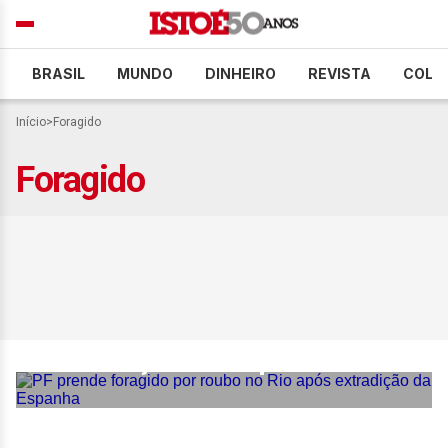
BRASIL
MUNDO
DINHEIRO
REVISTA
COLU
Início
>
Foragido
Foragido
PF prende foragido por
roubo no Rio após
extradição da Espanha