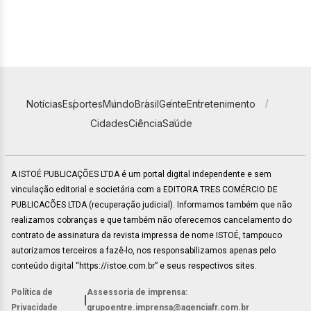
Notícias
Esportes
Mundo
Brasil
Gente
Entretenimento
Cidades
Ciência
Saúde
A ISTOÉ PUBLICAÇÕES LTDA é um portal digital independente e sem
vinculação editorial e societária com a EDITORA TRES COMÉRCIO DE
PUBLICACÕES LTDA (recuperação judicial). Informamos também que não
realizamos cobranças e que também não oferecemos cancelamento do
contrato de assinatura da revista impressa de nome ISTOÉ, tampouco
autorizamos terceiros a fazê-lo, nos responsabilizamos apenas pelo
conteúdo digital “https://istoe.com.br” e seus respectivos sites.
Política de
Assessoria de imprensa:
|
Privacidade
grupoentre.imprensa@agenciafr.com.br