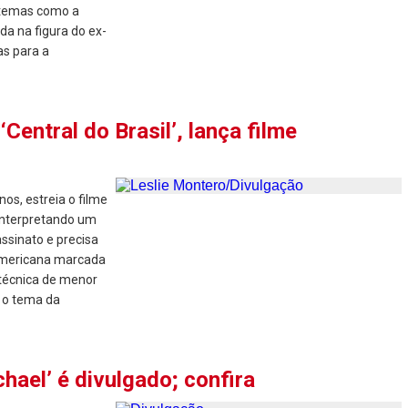
 temas como a
a na figura do ex-
as para a
‘Central do Brasil’, lança filme
anos, estreia o filme
 interpretando um
ssinato e precisa
 americana marcada
 técnica de menor
e o tema da
hael’ é divulgado; confira