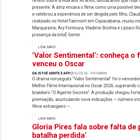
refletir sobre a vida aos 96 anos, destacando que hoje
presente. A atriz encara o filme como uma possível d
e celebrou a experiência de ser dirigida pelo filho, Clau
realizado no Hotel Fairmont em Copacabana, reuniu 
Marquezine, Ary Fontoura, Vladimir Brichta e Lázaro 
presença da IstoÉ Gente.
LEIA MAIS
‘Valor Sentimental’: conheça o 
venceu o Oscar
DA ISTOÉ GENTE E AFP
16/03/26 - 07H20MIN
O drama norueguês "Valor Sentimental" foi o vencedo
Melhor Filme Internacional no Oscar 2026, superando 
brasileiro "O Agente Secreto". A produção chegou forte
premiação, acumulando nove indicações — número i
filme estrangeiro —...
LEIA MAIS
Gloria Pires fala sobre falta de
batalha perdida’