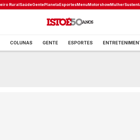
eiro Rural
Saúde
Gente
Planeta
Esportes
Menu
Motorshow
Mulher
Sustent
COLUNAS
GENTE
ESPORTES
ENTRETENIMEN