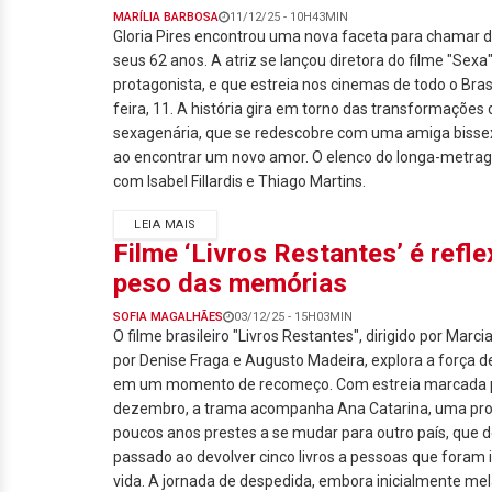
MARÍLIA BARBOSA
11/12/25 - 10H43MIN
Gloria Pires encontrou uma nova faceta para chamar 
seus 62 anos. A atriz se lançou diretora do filme "Sex
protagonista, e que estreia nos cinemas de todo o Brasi
feira, 11. A história gira em torno das transformações
sexagenária, que se redescobre com uma amiga bissex
ao encontrar um novo amor. O elenco do longa-metra
com Isabel Fillardis e Thiago Martins.
LEIA MAIS
Filme ‘Livros Restantes’ é ref
peso das memórias
SOFIA MAGALHÃES
03/12/25 - 15H03MIN
O filme brasileiro "Livros Restantes", dirigido por Marci
por Denise Fraga e Augusto Madeira, explora a força d
em um momento de recomeço. Com estreia marcada 
dezembro, a trama acompanha Ana Catarina, uma pro
poucos anos prestes a se mudar para outro país, que de
passado ao devolver cinco livros a pessoas que foram
vida. A jornada de despedida, embora inicialmente mel