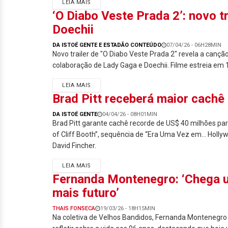
LEIA MAIS
‘O Diabo Veste Prada 2’: novo t
Doechii
DA ISTOÉ GENTE E ESTADÃO CONTEÚDO
07/04/26 - 06H28MIN
Novo trailer de "O Diabo Veste Prada 2" revela a canção
colaboração de Lady Gaga e Doechii. Filme estreia em 
LEIA MAIS
Brad Pitt receberá maior cachê
DA ISTOÉ GENTE
04/04/26 - 08H01MIN
Brad Pitt garante cachê recorde de US$ 40 milhões pa
of Cliff Booth”, sequência de “Era Uma Vez em… Hollywo
David Fincher.
LEIA MAIS
Fernanda Montenegro: ‘Chega u
mais futuro’
THAIS FONSECA
19/03/26 - 18H15MIN
Na coletiva de Velhos Bandidos, Fernanda Montenegr