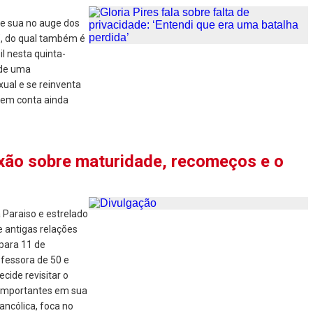
de sua no auge dos
a", do qual também é
l nesta quinta-
 de uma
ual e se reinventa
gem conta ainda
lexão sobre maturidade, recomeços e o
a Paraiso e estrelado
e antigas relações
para 11 de
fessora de 50 e
cide revisitar o
 importantes em sua
ancólica, foca no