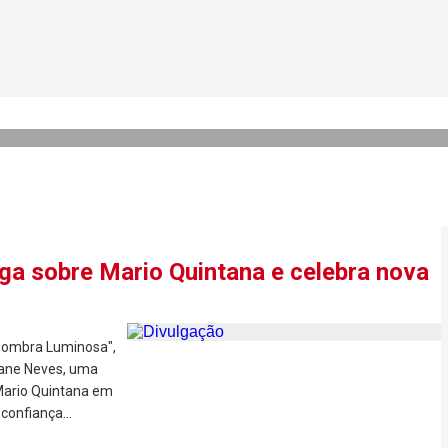
’ e outros brasileiros ganh
ga sobre Mario Quintana e celebra nova
 Sombra Luminosa",
iane Neves, uma
 Mario Quintana em
confiança...