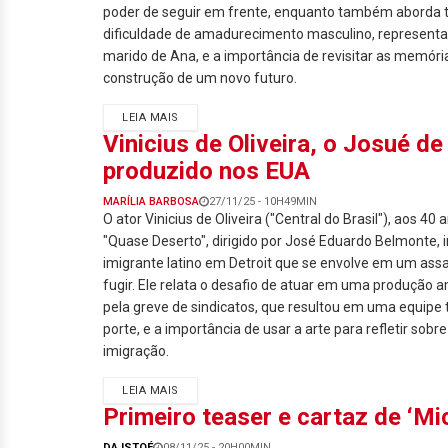
poder de seguir em frente, enquanto também aborda
dificuldade de amadurecimento masculino, representad
marido de Ana, e a importância de revisitar as memóri
construção de um novo futuro.
LEIA MAIS
Vinicius de Oliveira, o Josué de 
produzido nos EUA
MARÍLIA BARBOSA
27/11/25 - 10H49MIN
O ator Vinicius de Oliveira ("Central do Brasil"), aos 40 
"Quase Deserto", dirigido por José Eduardo Belmonte,
imigrante latino em Detroit que se envolve em um assa
fugir. Ele relata o desafio de atuar em uma produção
pela greve de sindicatos, que resultou em uma equipe
porte, e a importância de usar a arte para refletir sobr
imigração.
LEIA MAIS
Primeiro teaser e cartaz de ‘Mic
DA ISTOÉ
08/11/25 - 20H00MIN