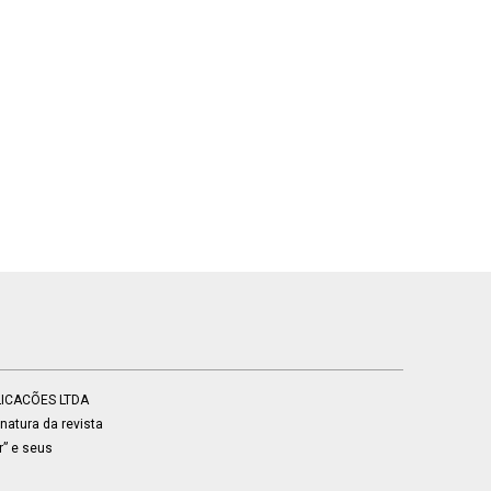
BLICACÕES LTDA
atura da revista
r” e seus