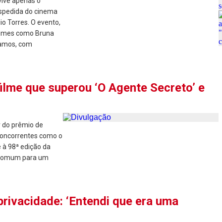
 vive apenas o
espedida do cinema
dio Torres. O evento,
nomes como Bruna
Ramos, com
filme que superou ‘O Agente Secreto’ e
r do prêmio de
concorrentes como o
 à 98ª edição da
ncomum para um
 privacidade: ‘Entendi que era uma