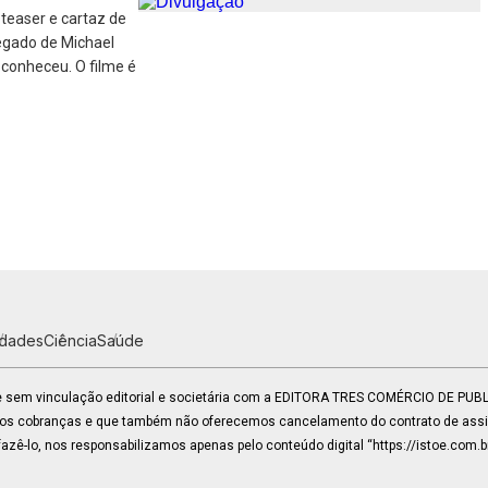
 teaser e cartaz de
legado de Michael
 conheceu. O filme é
idades
Ciência
Saúde
 e sem vinculação editorial e societária com a EDITORA TRES COMÉRCIO DE PU
mos cobranças e que também não oferecemos cancelamento do contrato de assin
zê-lo, nos responsabilizamos apenas pelo conteúdo digital “https://istoe.com.b